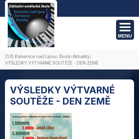
MENU
ZUŠ Kamenice nad Lipou
Škola
Aktuality
VÝSLEDKY VÝTVARNÉ SOUTĚŽE - DEN ZEMĚ
Kamenice nad Lipou: +420 775 382 095
Počátky: +420 774 694 495
Černovice: +420 775 382 095
VÝSLEDKY VÝTVARNÉ
SOUTĚŽE - DEN ZEMĚ