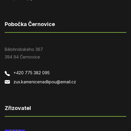
Pobočka Černovice
Bělohrobského 367
394 94 Černovice
+420 775 382 095
zus.kamenicenadlipou@email.cz
Zřizovatel