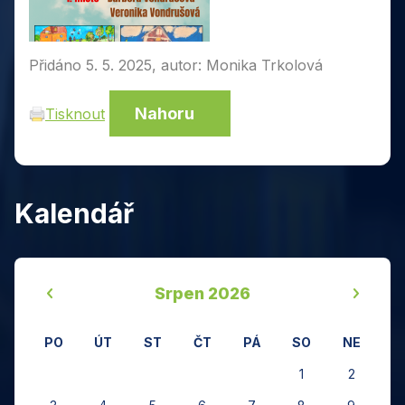
Přidáno 5. 5. 2025, autor: Monika Trkolová
Nahoru
Tisknout
Kalendář
‹
›
Srpen 2026
PO
ÚT
ST
ČT
PÁ
SO
NE
1
2