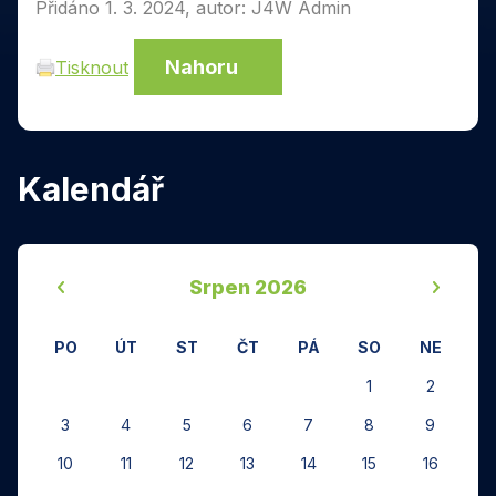
Přidáno 1. 3. 2024, autor: J4W Admin
Nahoru
Tisknout
Kalendář
‹
›
Srpen 2026
PO
ÚT
ST
ČT
PÁ
SO
NE
1
2
3
4
5
6
7
8
9
10
11
12
13
14
15
16