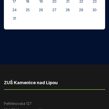
17
18
19
20
21
22
23
24
25
26
27
28
29
30
31
ZUŠ Kamenice nad Lipou
Pelhřimovská 127