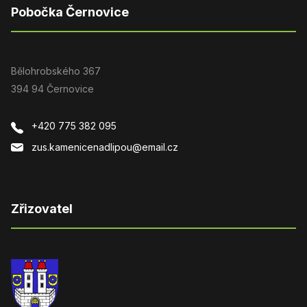
Pobočka Černovice
Bělohrobského 367
394 94 Černovice
+420 775 382 095
zus.kamenicenadlipou@email.cz
Zřizovatel