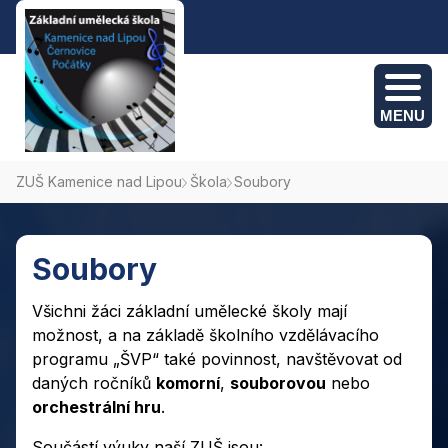
MENU
ZUŠ Kamenice nad Lipou
Škola
Soubory
Kamenice nad Lipou: +420 775 382 095
Počátky: +420 774 694 495
Soubory
Černovice: +420 775 382 095
Všichni žáci základní umělecké školy mají
možnost, a na základě školního vzdělávacího
programu „ŠVP“ také povinnost, navštěvovat od
daných ročníků
komorní
,
souborovou
nebo
orchestrální hru
.
Součástí výuky naší ZUŠ jsou: