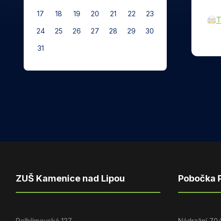
17
18
19
20
21
22
23
T
24
25
26
27
28
29
30
31
ZUŠ Kamenice nad Lipou
Pobočka 
Pelhřimovská 127
Nádražní 70