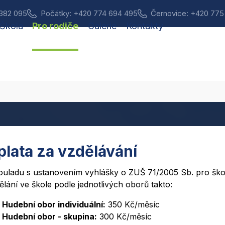
 382 095
Počátky: +420 774 694 495
Černovice: +420 775
Škola
Pro rodiče
Galerie
Kontakty
plata za vzdělávání
ouladu s ustanovením vyhlášky o ZUŠ 71/2005 Sb. pro škol
ělání ve škole podle jednotlivých oborů takto:
Hudební obor individuální:
350 Kč/měsíc
Hudební obor - skupina:
300 Kč/měsíc