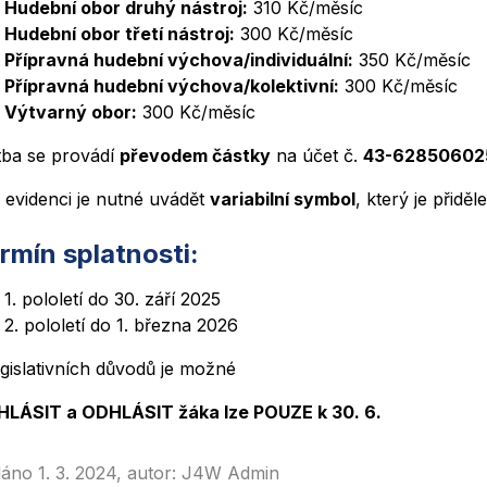
Hudební obor druhý nástroj:
310 Kč/měsíc
Hudební obor třetí nástroj:
300 Kč/měsíc
Přípravná hudební výchova/individuální:
350 Kč/měsíc
Přípravná hudební výchova/kolektivní:
300 Kč/měsíc
Výtvarný obor:
300 Kč/měsíc
tba se provádí
převodem částky
na účet č.
43-62850602
 evidenci je nutné uvádět
variabilní symbol
, který je přidě
rmín splatnosti:
1. pololetí do 30. září 2025
2. pololetí do 1. března 2026
egislativních důvodů je možné
HLÁSIT a ODHLÁSIT žáka lze POUZE k 30. 6.
dáno 1. 3. 2024, autor: J4W Admin