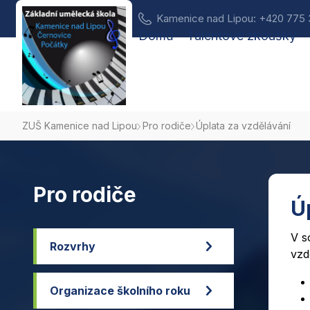
Kamenice nad Lipou: +420 775
Domů
Talentové zkoušky
ZUŠ Kamenice nad Lipou
Pro rodiče
Úplata za vzdělávání
Pro rodiče
Ú
V s
Rozvrhy
vzd
Organizace školního roku