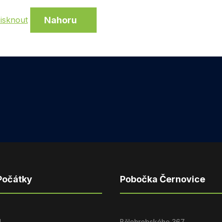
Nahoru
isknout
Počátky
Pobočka Černovice
4
Bělohrobského 367