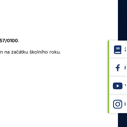
57/0100
.
len na začátku školního roku.
I