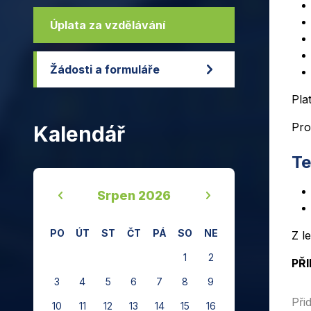
Úplata za vzdělávání
Žádosti a formuláře
Pla
Pro
Kalendář
Te
‹
›
Srpen 2026
PO
ÚT
ST
ČT
PÁ
SO
NE
Z l
1
2
PŘI
3
4
5
6
7
8
9
Při
10
11
12
13
14
15
16