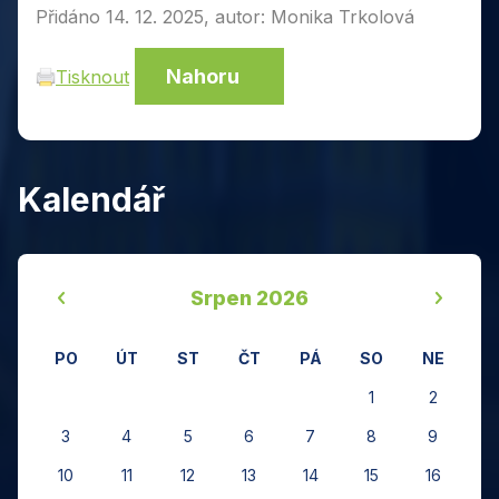
Přidáno 14. 12. 2025, autor: Monika Trkolová
Nahoru
Tisknout
Kalendář
‹
›
Srpen 2026
PO
ÚT
ST
ČT
PÁ
SO
NE
1
2
3
4
5
6
7
8
9
10
11
12
13
14
15
16