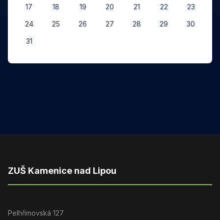
17
18
19
20
21
22
23
24
25
26
27
28
29
30
31
ZUŠ Kamenice nad Lipou
Pelhřimovská 127