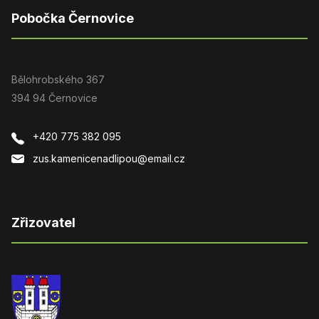
Pobočka Černovice
Bělohrobského 367
394 94 Černovice
+420 775 382 095
zus.kamenicenadlipou@email.cz
Zřizovatel