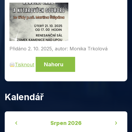
Přidáno 2. 10. 2025, autor: Monika Trkolová
Nahoru
Tisknout
Kalendář
‹
›
Srpen 2026