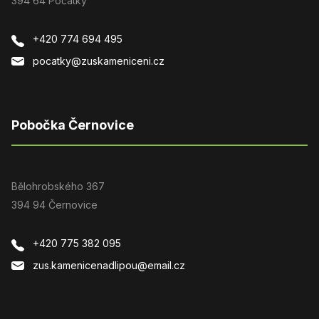
394 64 Počátky
+420 774 694 495
pocatky@zuskameniceni.cz
Pobočka Černovice
Bělohrobského 367
394 94 Černovice
+420 775 382 095
zus.kamenicenadlipou@email.cz