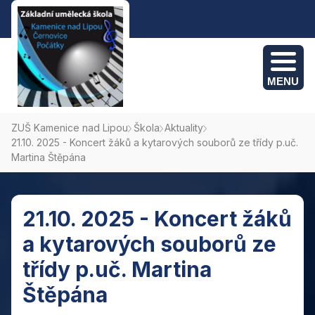
MENU
ZUŠ Kamenice nad Lipou
Škola
Aktuality
21.10. 2025 - Koncert žáků a kytarových souborů ze třídy p.uč.
Kamenice nad Lipou: +420 775 382 095
Martina Štěpána
Počátky: +420 774 694 495
Černovice: +420 775 382 095
21.10. 2025 - Koncert žáků
a kytarových souborů ze
třídy p.uč. Martina
Štěpána