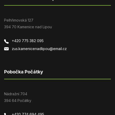
Pelhřimovská 127
394 70 Kamenice nad Lipou
+420 775 382 095
zus.kamenicenadlipou@email.cz
Pobočka Počátky
Nádražní 704
394 64 Počátky
+420 774 694 495