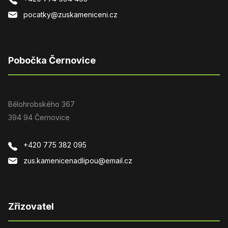
pocatky@zuskameniceni.cz
Pobočka Černovice
Bělohrobského 367
394 94 Černovice
+420 775 382 095
zus.kamenicenadlipou@email.cz
Zřizovatel