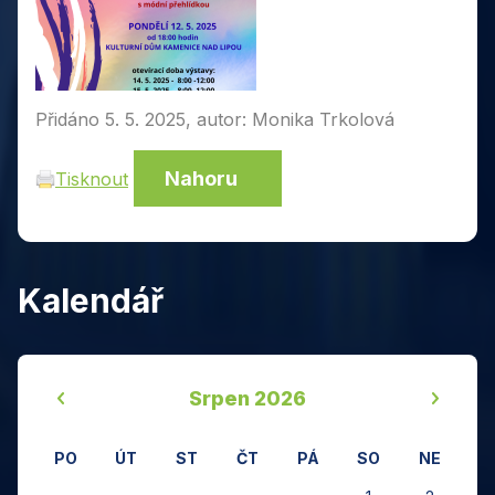
Přidáno 5. 5. 2025, autor: Monika Trkolová
Nahoru
Tisknout
Kalendář
‹
›
Srpen 2026
PO
ÚT
ST
ČT
PÁ
SO
NE