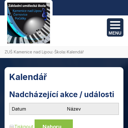
MENU
ZUŠ Kamenice nad Lipou
Škola
Kalendář
Kamenice nad Lipou: +420 775 382 095
Počátky: +420 774 694 495
Kalendář
Černovice: +420 775 382 095
Nadcházející akce / události
Datum
Název
Nahoru
Tisknout