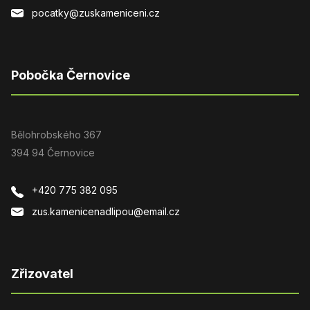
pocatky@zuskameniceni.cz
Pobočka Černovice
Bělohrobského 367
394 94 Černovice
+420 775 382 095
zus.kamenicenadlipou@email.cz
Zřizovatel