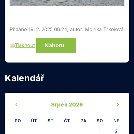
Přidáno 19. 2. 2025 08.24, autor: Monika Trkolová
Nahoru
Tisknout
Kalendář
‹
›
Srpen 2026
PO
ÚT
ST
ČT
PÁ
SO
NE
1
2