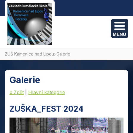
MENU
ZUŠ Kamenice nad Lipou
Galerie
Kamenice nad Lipou: +420 775 382 095
Počátky: +420 774 694 495
Galerie
Černovice: +420 775 382 095
« Zpět
|
Hlavní kategorie
ZUŠKA_FEST 2024